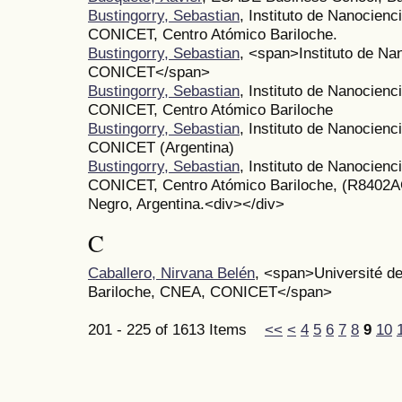
Bustingorry, Sebastian
, Instituto de Nanocien
CONICET, Centro Atómico Bariloche.
Bustingorry, Sebastian
, <span>Instituto de N
CONICET</span>
Bustingorry, Sebastian
, Instituto de Nanocien
CONICET, Centro Atómico Bariloche
Bustingorry, Sebastian
, Instituto de Nanocien
CONICET (Argentina)
Bustingorry, Sebastian
, Instituto de Nanocien
CONICET, Centro Atómico Bariloche, (R8402AG
Negro, Argentina.<div></div>
C
Caballero, Nirvana Belén
, <span>Université d
Bariloche, CNEA, CONICET</span>
201 - 225 of 1613 Items
<<
<
4
5
6
7
8
9
10