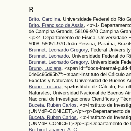
B
Brito, Carolina
, Universidade Federal do Rio G
Brito, Francisco de Assis
, <p>1- Departamento
de Campina Grande, 58109-970 Campina Grand
<p>2- Departamento de Física, Universidade F
5008, 58051-970 João Pessoa, Paraíba, Brazil
Brunnet, Leonardo Gregory
, Federal Universit
Brunnet, Leonardo
, Universidade Federal do R
Brunnet, Leonardo Gregory
, Universidade Fede
Bruno, Luciana
, <span id="docs-internal-guid-
04e6c95d95b7"><span>Instituto del Cálculo a
Exactas y Naturales-Universidad de Buenos A
Bruno, Luciana
, <p>Instituto de Cálculo, Facu
Naturales, Universidad Nacional de Buenos A
Nacional de Investigaciones Científicas y Téc
Buceta, Rubén Carlos
, <p>Instituto de Investi
(UNMdP-CONICET).</p><p>Departamento de F
Buceta, Ruben Carlos
, <p>Instituto de Investi
(UNMdP-CONICET)</p><p>Departamento de 
Buchini Labayen, A. C.