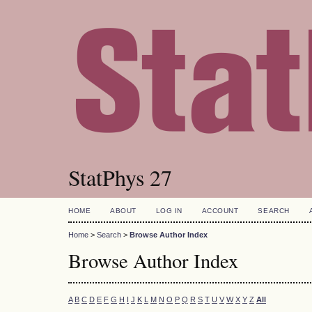
StatPhys 27
HOME
ABOUT
LOG IN
ACCOUNT
SEARCH
Home
>
Search
>
Browse Author Index
Browse Author Index
A
B
C
D
E
F
G
H
I
J
K
L
M
N
O
P
Q
R
S
T
U
V
W
X
Y
Z
All