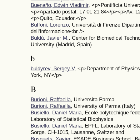
Buenaño, Edwin Vladimir
, <p>Pontificia Unive
<p>Apartado postal: 17 01 21 84</p><p>Av. 1
<p>Quito, Ecuador.</p>
Buffoni, Lorenzo
, Università di Firenze Diparti
dell'Informazione<br />
Buldú, Javier M.
, Center for Biomedical Techn
University (Madrid, Spain)
b
buldyrev, Sergey V
, <p>Department of Physic
York, NY</p>
B
Burioni, Raffaella
, Universita Parma
Burioni, Raffaella
, University of Parma (Italy)
Busiello, Daniel Maria
, Ecole polytechique fed
Laboratory of Statistical Biophysics
Busiello, Daniel Maria
, EPFL, Laboratory of Sta
Sorge, CH-1015, Lausanne, Switzerland
Busquets, Xavier
, ESADE Business School, Ba