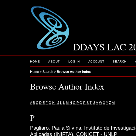
DDAYS LAC 2
HOME
ABOUT
LOG IN
ACCOUNT
SEARCH
Home
>
Search
>
Browse Author Index
Browse Author Index
A
B
C
D
E
F
G
H
I
J
K
L
M
N
O
P
Q
R
S
T
U
V
W
X
Y
Z
All
P
Pagliaro, Paula Silvina
, Instituto de Investiga
Aplicadas (INIFTA), CONICET - UNLP