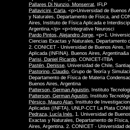
Pallares Di Nunzio, Monserrat
, IFLP
Pallavicini, Carla
, <p>Universidad de Buenos A
y Naturales, Departamento de Física, and CO
Aires, Instituto de Física Aplicada e Interdisci
Argentina.</p> <p>Integrative Neurosci
Pardo Pintos, Alejandro Jorge
, <p>1. Universi
Ciencias Exactas y Naturales, Departamento d
2. CONICET - Universidad de Buenos Aires, Inst
Aplicada (INFINA). Buenos Aires, Argentina&a
Parisi, Daniel Ricardo
, CONICET-ITBA
Pastén, Denisse
, Universidad de Chile, Santia
Pastorino, Claudio
, Grupo de Teoría y Simulac
Departamento de Física de Materia Conden
Buenos Aires, Argentina
Patterson, German Aguistin
, Instituto Tecnol
Patterson, German Agustin
, Instituto Tecnol
Pérsico, Mauro Alan
, Insittuto de Investigaci
Aplicadas (INFTA), UNLP-CCT La Plata CON
Pedraza, Lucía Inés
, 1. Universidad de Buenos
Exactas y Naturales, Departamento de Física,
Aires, Argentina. 2. CONICET - Universidad de 